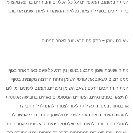
הניתוח). אומנם המקפידים על כל הכללים והבוחרים ברופא מקצועי
ביותר זוכים בסוף לתוצאות נפלאות הנשמרות לאורך שנים ארוכות.
שאיבת שומן – בתקופה הראשונה לאחר הניתוח
ניתוח שאיבת שומן מתבצע באופן נקודתי, כל פעם באזור אחר בגוף
ממנו רוצים לשאוב את עודפי השומן ותחת הרדמה מקומית. בסוף
הניתוח החתכים דרכם נשאב השומן נתפרים, אומנם לעיתים עלולים
להישאר בפנים נקזים. האזורים המטופלים נארזים בחבישה אלסטית
או במחוך, במטרה לא לתת לעור לצמוח ולהתדלדל. החבישה
למעשה מצמידה את העור לשרירים ולשומן הנותר כדי לאפשר לו
להחלים טוב יותר ולהיות חזק ואלסטי. בימים הראשונים לאחר ניתוח
שאיבת שומן האזורים המנותחים בדרך כל נפוחים עם שטפי דם תת