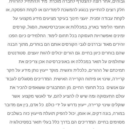
גבוהים, אחר רוצה להצטרף לחברה מוכרת מיד ולהתחיל להרוויח.
חלק רוצים להתייעץ בנוגע להמשכת לימודיהם או לקחת הפסקה, או
לקחת עבודה זמנית. יועצי חינוך בעיקר מציעים מידע מקצועי על
תחומי הלימוד בארץ, במכללות או אוניברסיטאות, הסגל, קורסים
זמינים ואפשרויות תעסוקה בכל תחום לימוד. התלמידים כיום הפכו
זהירים מאוד ובררנים לגבי הקורסים אותם הם בוחרים, מתוך הבנה
שהם בוחרים כיוון בחיים. גם הורים יכולים להוות יועצים. סטודנטים
שחולמים על תואר במכללה או באוניברסיטה אכן צריכים את
תמיכתם של ההורים, כלכלית ורגשית. מוקד ייעוץ נותן מידע על חקר
קריירה, שינוי או פיתוח הקריירה האישית. המדריכים מסוגלים לעבוד
עם אנשים בכל תחומי החיים. מן המתבגרים ששואפים להכיר את
עולם התעסוקה ומה שיש לו להציע להם, עד לאנשי מקצוע אשר
שוקלים שינוי קריירה, ייעוץ נדרש על ידי כולם. כל אדם, בין אם מדובר
במורה, בונה דקים, או אומן, יכול להפיק תועלת מייעוץ כזה בשלבים
מסוימים בחיים. המדריכים הם בדרך כלל בעלי תואר בפסיכולוגיה