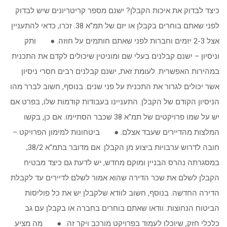
כיצד לבדוק את איכות הקבלן? ישנם מספר קריטריונים שיש לבדוק
לפני שאתם בוחרים בקבלן או יזם של תמ"א 38. זכרו, כדאי להתעניין
אצל 2-3 יזמים וחברות לפני שאתם חותמים על חוזה. ● ותק
וניסיון – ישנם קבלנים בעלי שם ומוניטין שיכולים לקדם את התכנית
במהירות האפשרית. לעומת זאת, ישנם קבלנים רבים חסרי ניסיון
אשר יכולים לגרור את התכנית על פני שנים. בנוסף, חשוב לברר מהו
הניסיון הקודם של הקבלן. התעניינו בעבודות קודמות שלו, בפרט אם
יש על שמו פרויקטים של תמ"א 38 שכבר הסתיימו. אם כן, בקשו
המלצות מהדיירים שעבד אצלם. ● ביטחונות למימון הפרויקט –
חובה לדרוש ערבויות ביצוע מן הקבלן. אם מדובר בתמ"א 38/2,
במסגרתה נהרס הבניין ומוקם מחדש, יש לדעת גם כיצד מבטיח
הקבלן לשלם את שכר הדירה שהוא אמור לשלם לדיירים עד לקבלת
הדירה החדשה. בנוסף, חשוב לוודא שלקבלן יש את כל פוליסות
הביטוח הנחוצות. וודאו שאתם בוחרים בחברה או בקבלן עם גב
כלכלי חזק, שיוכלו לעמוד בפרויקט מורכב ויקר זה. ● מה מציע