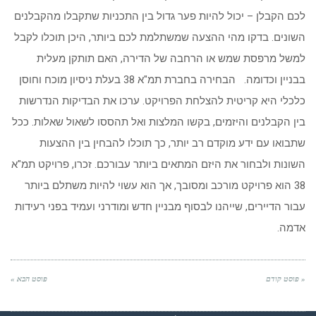
לכם הקבלן – יכול להיות פער גדול בין התכניות שתקבלו מהקבלנים
השונים. בדקו מהי ההצעה שמשתלמת לכם ביותר, היכן תוכלו לקבל
למשל מרפסת שמש או הרחבה של הדירה, האם תותקן מעלית
בבניין וכדומה. הבחירה בחברת תמ"א 38 בעלת ניסיון מוכח וחוסן
כלכלי היא קריטית להצלחת הפרויקט. ערכו את הבדיקות הנדרשות
בין הקבלנים והיזמים, בקשו המלצות ואל תהססו לשאול שאלות. ככל
שתבואו עם ידע מוקדם רב יותר, כך תוכלו להבחין בין ההצעות
השונות ולבחור את היזם המתאים ביותר עבורכם. זכרו, פרויקט תמ"א
38 הוא פרויקט מורכב ומסובך, אך הוא עשוי להיות משתלם ביותר
עבור הדיירים, שייהנו לבסוף מבניין חדש ומודרני ועמיד בפני רעידות
אדמה.
« פוסט קודם
פוסט הבא »