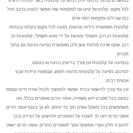
במושבים ובכפרים מעדיפים לנהוג על קלנועית בשל יכולתה להגיע
לכל מקום. קלנועיות יגיעו גם למקומות שאי אפשר להגיע ברכב רגיל
כמו שבילים ומקומות הומי אדם.
קלנועית מאפשרת ניידות ונגישות, הגעה לכל מקום בקלות ובנוחות.
קלנועיות הן רכב חשמלי ומונעת על ידי מנוע חשמלי, קלנועיות הן
רכב שקט ואינה פולטת עשן ולכן מאפשרת נסיעה נעימה גם בתוך
מבנים.
בנסיעה על קלנועית אין צורך ברישיון נהיגה או בטסט.
לסיכום, נסיעה על קלנועיות מהווה חופש, עצמאות וניידות עבור
אנשים רבים.
אין עוד צורך להישאר בבית. אפשר להמשיך ולנהל אורח חיים עצמאי.
כמעט בכל ספורט חוץ משחיה, אופני הרים ואופניים בכלל, אנו
משתמשים בכל משקל גופינו תוך כדי אימון. לא כך בענף אופני הרים.
אופני הרים יתנו לך לשבת על האופניים ולהישען על הכידון ובכך
להעביר חלק עקרי ממשקל גופך לאופניים ההרים. אופני הרים יישאו