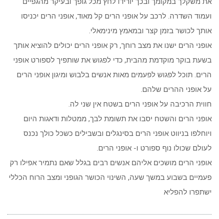
את משקלך במקומך ובכך יורידו לחץ מכל גופך ובעיקר מהגפיים
ועמוד השדרה. לרכב על אופני הרים קל מאוד, אופני הרים יכניסו
אותך לכושר בזמן קצר ובמאמץ מינימאלי.
אופני הרים ישנו את מצב רוחך, רק אופני הרים יכולים להוציא אותך
בשעת בוקר מוקדמת מהבית, כדי לפגוש את שותפיך לספורט אופני
הרים. תוכל לפגוש לפעמים מאות אנשים בלבוש ומיגון אופני הרים
על אופני ההרים שלהם.
חווית הרכיבה על אופני הרים בשטח אין שני לה.
אופני הרים והשטח יסבו את תשומת לבך, ממטלות ודאגות היום
ויוחלפו בניווט אופני הרים בסינגלים ובשבילים כשכל כולך נכנס
לעולם שכולו נוף ספורט ו- אופני הרים.
אופני הרים מושכים אליהם אנשים רבים בגלל שאם נתמיר אפילו רק
פעמיים בשבוע במשך שעה, השינוי הכושר הגופני ומצב הרוח הכללי
ישתפרו להפליא