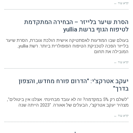
קרא עוד ←
הסרת שיער בלייזר – הבחירה המתקדמת
לטיפוח הגוף ברשת yullia
בעולם שבו המודעות לאסתטיקה אישית הולכת וגוברת, הסרת שיער
בלייזר הפכה לטכניקת הטיפוח הפופולרית ביותר. רשת yullia,
המובילה את תחום
קרא עוד ←
יעקב אטרקצ'י: "הדרום פורח מחדש, והצפון
בדרך"
"לשלם רק 5% במקדמה? זה לא עובד מבחינתי. אצלנו אין ביטולים",
מצהיר יעקב אטרקצ'י, הבעלים של אאורה. "2023 הייתה שנה
קרא עוד ←