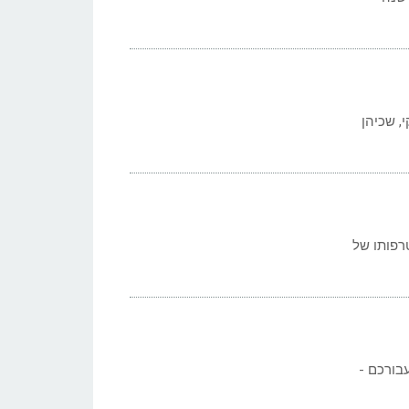
י, שכיהן
רפותו של
בורכם -