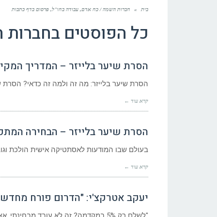
בית
»
חברות השמה / כח אדם, עבודה בחו"ל, פרסום בדף כתבות
כל הפוסטים ב
חברות ה
הסרת שיער בלייזר – המדריך המקיף – ia
הסרת שיער בלייזר: מה זה ולמה זה כדאי? הסרת שי
קרא עוד ←
הסרת שיער בלייזר – הבחירה המתקדמת
בעולם שבו המודעות לאסתטיקה אישית הולכת וגוברת, הסרת 
קרא עוד ←
יעקב אטרקצ'י: "הדרום פורח מחדש, 
"לשלם רק 5% במקדמה? זה לא עובד מבחינתי. אצלנו אין ביטולים", מצהיר יעקב אטרקצ'י, הבעלים של אאורה. "2023 הייתה שנה