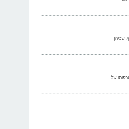
י, שכיהן
רפותו של