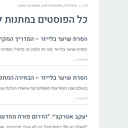
בית
»
מתנות לחג, פרסום בדף הבית, פרסום בדף כתבות
כל הפוסטים ב
מתנות ל
הסרת שיער בלייזר – המדריך המקיף – ia
הסרת שיער בלייזר: מה זה ולמה זה כדאי? הסרת שי
קרא עוד ←
הסרת שיער בלייזר – הבחירה המתקדמת
בעולם שבו המודעות לאסתטיקה אישית הולכת וגוברת, הסרת 
קרא עוד ←
יעקב אטרקצ'י: "הדרום פורח מחדש, 
"לשלם רק 5% במקדמה? זה לא עובד מבחינתי. אצלנו אין ביטולים", מצהיר יעקב אטרקצ'י, הבעלים של אאורה. "2023 הייתה שנה