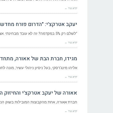
קרא עוד ←
יעקב אטרקצ'י: "הדרום פורח מחדש, 
"לשלם רק 5% במקדמה? זה לא עובד מבחינתי. אצלנו אין ביטולים", מצהיר יעקב אטרקצ'י, הבעלים של אאורה. "2023 הייתה שנה
קרא עוד ←
מגידו, חברת הבת של אאורה, מתחד
אליהו מינג'רסקי, בעל ניסיון ניהולי עשיר, מונה לת
קרא עוד ←
אאורה של יעקב אטרקצ'י והחיזוק 
חברת אאורה, אחת מהקבוצות המובילות בשוק הנד
קרא עוד ←