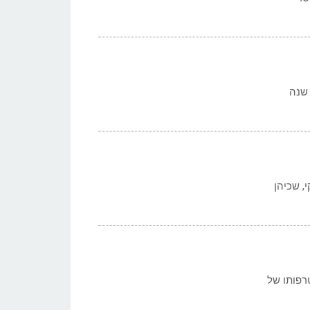
י, שכיהן
רפותו של