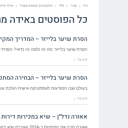
בית
»
עבודי
»
כללי
»
המקצוענים נמצאים בעבודי
»
אידה מרקוב
כל הפוסטים ב
אידה מר
הסרת שיער בלייזר – המדריך המקיף – ia
הסרת שיער בלייזר: מה זה ולמה זה כדאי? הסרת שי
קרא עוד ←
הסרת שיער בלייזר – הבחירה המתקדמת
בעולם שבו המודעות לאסתטיקה אישית הולכת וגוברת, הסרת 
קרא עוד ←
אאורה נדל"ן – שיא במכירות דירות בשנ
אאורה מכה את התחזיות ב-2024 ושוברת שיא במכירות דירות אאורה של יעקב אטרקצ'י סיכמה את שנת 2024 עם הישגים חסרי