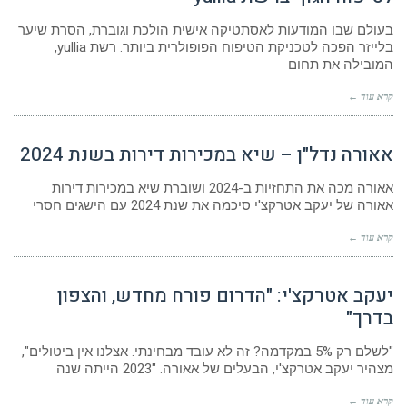
בעולם שבו המודעות לאסתטיקה אישית הולכת וגוברת, הסרת שיער
בלייזר הפכה לטכניקת הטיפוח הפופולרית ביותר. רשת yullia,
המובילה את תחום
קרא עוד ←
אאורה נדל"ן – שיא במכירות דירות בשנת 2024
אאורה מכה את התחזיות ב-2024 ושוברת שיא במכירות דירות
אאורה של יעקב אטרקצ'י סיכמה את שנת 2024 עם הישגים חסרי
קרא עוד ←
יעקב אטרקצ'י: "הדרום פורח מחדש, והצפון
בדרך"
"לשלם רק 5% במקדמה? זה לא עובד מבחינתי. אצלנו אין ביטולים",
מצהיר יעקב אטרקצ'י, הבעלים של אאורה. "2023 הייתה שנה
קרא עוד ←