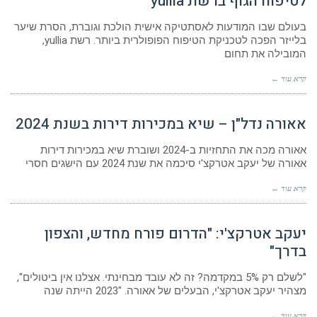
לטיפוח הגוף ברשת yullia
בעולם שבו המודעות לאסתטיקה אישית הולכת וגוברת, הסרת שיער
בלייזר הפכה לטכניקת הטיפוח הפופולרית ביותר. רשת yullia,
המובילה את תחום
קרא עוד ←
אאורה נדל"ן – שיא במכירות דירות בשנת 2024
אאורה מכה את התחזיות ב-2024 ושוברת שיא במכירות דירות
אאורה של יעקב אטרקצ'י סיכמה את שנת 2024 עם הישגים חסרי
קרא עוד ←
יעקב אטרקצ'י: "הדרום פורח מחדש, והצפון
בדרך"
"לשלם רק 5% במקדמה? זה לא עובד מבחינתי. אצלנו אין ביטולים",
מצהיר יעקב אטרקצ'י, הבעלים של אאורה. "2023 הייתה שנה
קרא עוד ←