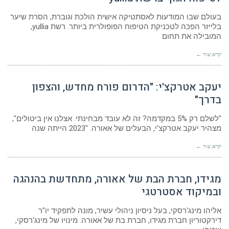
בעולם שבו המודעות לאסתטיקה אישית הולכת וגוברת, הסרת שיער
בלייזר הפכה לטכניקת הטיפוח הפופולרית ביותר. רשת yullia,
המובילה את תחום
קרא עוד ←
יעקב אטרקצ'י: "הדרום פורח מחדש, והצפון
בדרך"
"לשלם רק 5% במקדמה? זה לא עובד מבחינתי. אצלנו אין ביטולים",
מצהיר יעקב אטרקצ'י, הבעלים של אאורה. "2023 הייתה שנה
קרא עוד ←
מגידו, חברת הבת של אאורה, מתחדשת בהנהגה
ובמיקוד אסטרטגי
אליהו מינג'רסקי, בעל ניסיון ניהולי עשיר, מונה לתפקיד יו"ר
דירקטוריון חברת מגידו, חברת בת של אאורה. מינויו של מינג'רסקי,