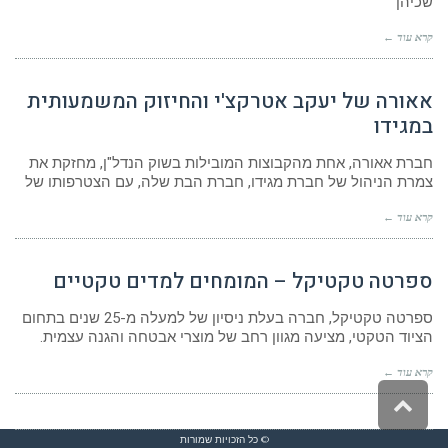
שכיהן
קרא עוד ←
אאורה של יעקב אטרקצ'י והחיזוק המשמעותית
במגידו
חברת אאורה, אחת מהקבוצות המובילות בשוק הנדל"ן, מחזקת את
צמרת הניהול של חברת מגידו, חברת הבת שלה, עם הצטרפותו של
קרא עוד ←
ספרטה טקטיקל – המומחים למדים טקטיים
ספרטה טקטיקל, חברה בעלת ניסיון של למעלה מ-25 שנים בתחום
הציוד הטקטי, מציעה מגוון רחב של מוצרי אבטחה והגנה עצמית.
קרא עוד ←
גלילה
לראש
העמוד
© כל הזכויות שמורות