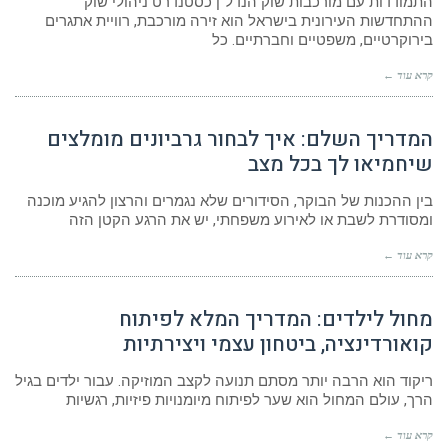
התמודדות עם מורכבות שוק הנדל"ן כסטנדרט ניהולי שוק
ההתחדשות העירונית בישראל הוא זירה מורכבת, רוויית אתגרים
בירוקרטיים, משפטיים וחברתיים. כל
קרא עוד ←
המדריך השלם: איך לבחור גרביונים מומלצים
שיחמיאו לך בכל מצב
בין ההכנות של הבוקר, הסידורים שלא נגמרים והרצון להגיע מוכנה
ומסודרת לשבת או לאירוע משפחתי, יש את הרגע הקטן הזה
קרא עוד ←
מחול לילדים: המדריך המלא לפיתוח
קואורדינציה, ביטחון עצמי ויצירתיות
ריקוד הוא הרבה יותר מסתם תנועה לקצב המוזיקה. עבור ילדים בגיל
הרך, עולם המחול הוא שער לפיתוח מיומנויות פיזיות, רגשיות
קרא עוד ←